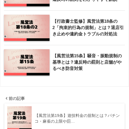
【行政書士監修】風営法第18条の
2「拘束的行為の規制」とは？退店引
き止めや違約金トラブルの対処法
【風営法第15条】騒音・振動規制の
基準とは？違反時の罰則と店舗がや
るべき防音対策
前の記事
【風営法第19条】遊技料金の規制とは？パチン
コ・麻雀の上限や罰…